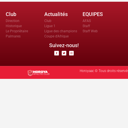
Club
Actualités
EQUIPES
Direction
Club
AFAS
Historique
Ligue 1
Staff
Le Propriètaire
Ligue des champions
Staff Web
Palmares
Coupe d'Afrique
Suivez-nous!
Horoyaac © Tous droits réservé