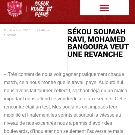
SÉKOU SOUMAH
Publié le
1 juin 2016
• à
9:48 pm
• Par
Balla
RAVI, MOHAMED
BANGOURA VEUT
UNE REVANCHE
« Très content de nous voir gagner pratiquement chaque
match, cela nous montre que le travail paye. Aujourd’hui,
nous avons fait tourner l’effectif, sachant déjà qu’un match
important nous attend ce vendredi face aux seniors. Cette
rencontre était un test. Mes poulains ont imposés leur
mobilité et finalement les sprints et surtout la vitesse au
niveau de nos excentrés nous a permis d’avoir des
boulevards, d’inquiéter non seulement l’adversaire mais