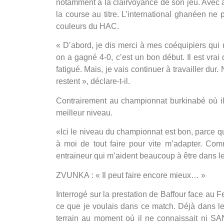
notamment à la clairvoyance de son jeu. Avec à 
la course au titre. L’international ghanéen n
couleurs du HAC.
« D’abord, je dis merci à mes coéquipiers qu
on a gagné 4-0, c’est un bon début. Il est vrai
fatigué. Mais, je vais continuer à travailler du
restent », déclare-t-il.
Contrairement au championnat burkinabé où i
meilleur niveau.
«Ici le niveau du championnat est bon, parce qu
à moi de tout faire pour vite m’adapter. Com
entraineur qui m’aident beaucoup à être dans le 
ZVUNKA : « Il peut faire encore mieux… »
Interrogé sur la prestation de Baffour face au F
ce que je voulais dans ce match. Déjà dans le
terrain au moment où il ne connaissait ni S