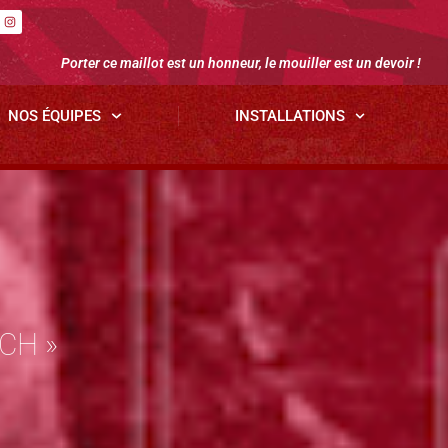
Porter ce maillot est un honneur, le mouiller est un devoir !
NOS ÉQUIPES
INSTALLATIONS
CH »