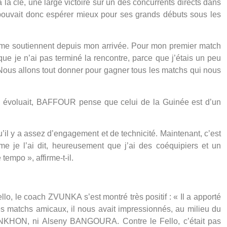
la clé, une large victoire sur un des concurrents directs dans
e pouvait donc espérer mieux pour ses grands débuts sous les
i me soutiennent depuis mon arrivée. Pour mon premier match
 que je n’ai pas terminé la rencontre, parce que j’étais un peu
r. Nous allons tout donner pour gagner tous les matchs qui nous
l évoluait, BAFFOUR pense que celui de la Guinée est d’un
’il y a assez d’engagement et de technicité. Maintenant, c’est
me je l’ai dit, heureusement que j’ai des coéquipiers et un
tempo », affirme-t-il.
ello, le coach ZVUNKA s’est montré très positif : « Il a apporté
s matchs amicaux, il nous avait impressionnés, au milieu du
ANKHON, ni Alseny BANGOURA. Contre le Fello, c’était pas