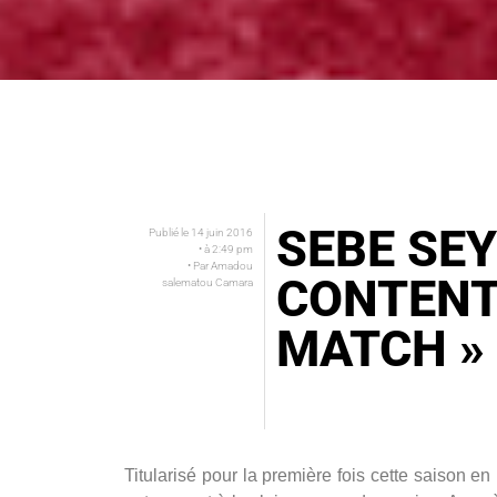
SEBE SEY
Publié le
14 juin 2016
• à
2:49 pm
• Par
Amadou
CONTENT
salematou Camara
MATCH »
Titularisé pour la première fois cette saison