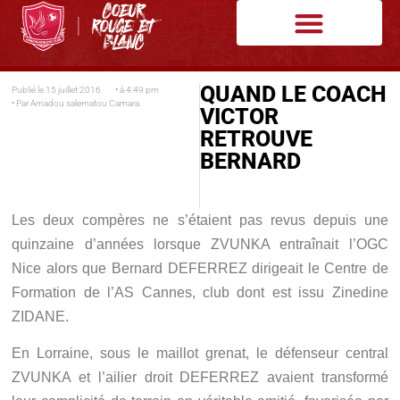
QUAND LE COACH
Publié le
15 juillet 2016
• à
4:49 pm
• Par
Amadou salematou Camara
VICTOR
RETROUVE
BERNARD
Les deux compères ne s’étaient pas revus depuis une
quinzaine d’années lorsque ZVUNKA entraînait l’OGC
Nice alors que Bernard DEFERREZ dirigeait le Centre de
Formation de l’AS Cannes, club dont est issu Zinedine
ZIDANE.
En Lorraine, sous le maillot grenat, le défenseur central
ZVUNKA et l’ailier droit DEFERREZ avaient transformé