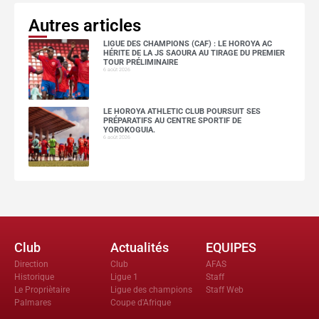
Autres articles
LIGUE DES CHAMPIONS (CAF) : LE HOROYA AC
HÉRITE DE LA JS SAOURA AU TIRAGE DU PREMIER
TOUR PRÉLIMINAIRE
6 août 2026
LE HOROYA ATHLETIC CLUB POURSUIT SES
PRÉPARATIFS AU CENTRE SPORTIF DE
YOROKOGUIA.
6 août 2026
Club
Actualités
EQUIPES
Direction
Club
AFAS
Historique
Ligue 1
Staff
Le Propriètaire
Ligue des champions
Staff Web
Palmares
Coupe d'Afrique