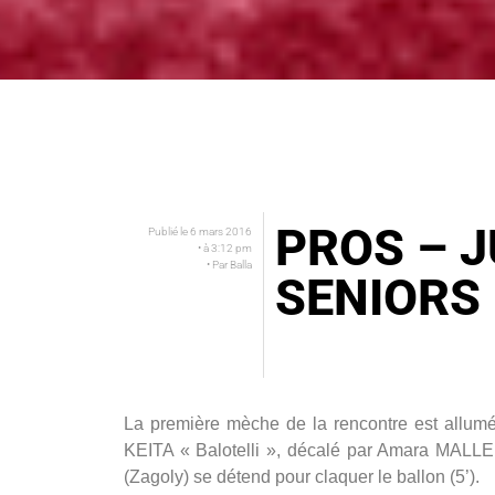
PROS – J
Publié le
6 mars 2016
• à
3:12 pm
• Par
Balla
SENIORS
La première mèche de la rencontre est allum
KEITA « Balotelli », décalé par Amara MALL
(Zagoly) se détend pour claquer le ballon (5’).