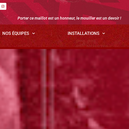
Porter ce maillot est un honneur, le mouiller est un devoir !
NOS ÉQUIPES
INSTALLATIONS