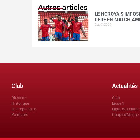
Autres articles
LE HOROYA S’IMPOSE
DÉDÉ EN MATCH AM
2 août 2026
Club
Actualités
Direction
Club
Historique
Ligue 1
Le Propriètaire
Ligue des cham
Palmares
Coupe d'Afrique