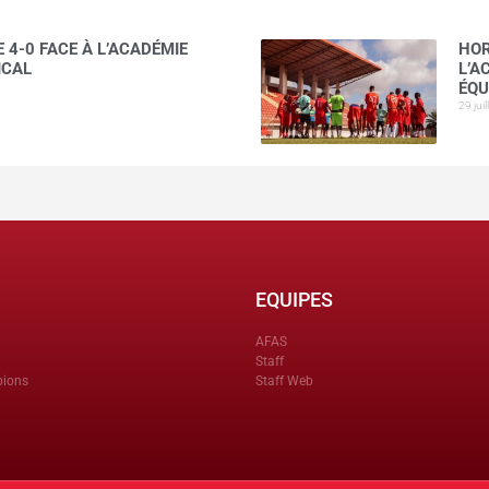
 4-0 FACE À L’ACADÉMIE
HOR
ICAL
L’A
ÉQU
29 jui
EQUIPES
AFAS
Staff
pions
Staff Web