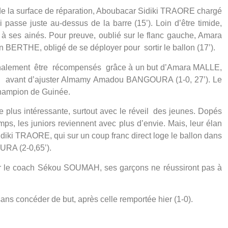
de la surface de réparation, Aboubacar Sidiki TRAORE chargé
i passe juste au-dessus de la barre (15’). Loin d’être timide,
e à ses ainés. Pour preuve, oublié sur le flanc gauche, Amara
ERTHE, obligé de se déployer pour sortir le ballon (17’).
inalement être récompensés grâce à un but d’Amara MALLE,
vant d’ajuster Almamy Amadou BANGOURA (1-0, 27’). Le
champion de Guinée.
 plus intéressante, surtout avec le réveil des jeunes. Dopés
mps, les juniors reviennent avec plus d’envie. Mais, leur élan
diki TRAORE, qui sur un coup franc direct loge le ballon dans
RA (2-0,65’).
r le coach Sékou SOUMAH, ses garçons ne réussiront pas à
ans concéder de but, après celle remportée hier (1-0).