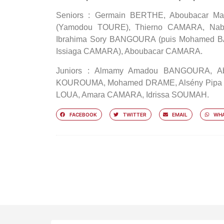
Seniors :
Germain BERTHE, Aboubacar Ma
(Yamodou TOURE), Thierno CAMARA, Naby
Ibrahima Sory BANGOURA (puis Mohamed 
Issiaga CAMARA), Aboubacar CAMARA.
Juniors :
Almamy Amadou BANGOURA, Abd
KOUROUMA, Mohamed DRAME, Alsény Pipa 
LOUA, Amara CAMARA, Idrissa SOUMAH.
FACEBOOK
TWITTER
EMAIL
WHA