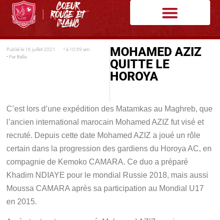
MOHAMED AZIZ
Publié le
16 juillet 2021
• à
10:59 am
• Par
Balla
QUITTE LE
HOROYA
C’est lors d’une expédition des Matamkas au Maghreb, que
l’ancien international marocain Mohamed AZIZ fut visé et
recruté. Depuis cette date Mohamed AZIZ a joué un rôle
certain dans la progression des gardiens du Horoya AC, en
compagnie de Kemoko CAMARA. Ce duo a préparé
Khadim NDIAYE pour le mondial Russie 2018, mais aussi
Moussa CAMARA après sa participation au Mondial U17
en 2015.