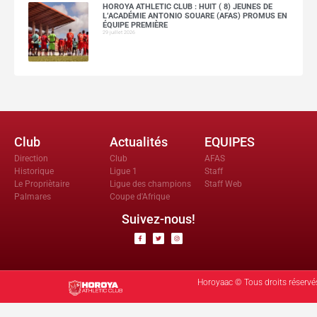
HOROYA ATHLETIC CLUB : HUIT ( 8) JEUNES DE
L’ACADÉMIE ANTONIO SOUARE (AFAS) PROMUS EN
ÉQUIPE PREMIÈRE
29 juillet 2026
Club
Actualités
EQUIPES
Direction
Club
AFAS
Historique
Ligue 1
Staff
Le Propriètaire
Ligue des champions
Staff Web
Palmares
Coupe d'Afrique
Suivez-nous!
Horoyaac © Tous droits réservé