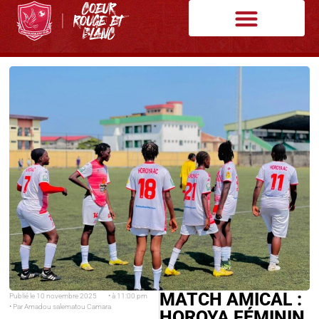
MATCH AMICAL :
Publié le
10 novembre 2025
• à
11:00 pm
• Par
Amadou salematou Camara
HOROYA FÉMININ