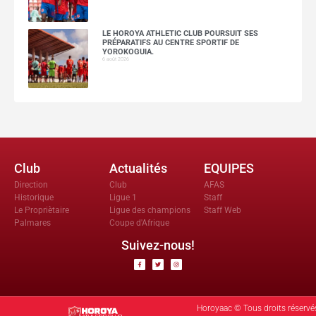
LE HOROYA ATHLETIC CLUB POURSUIT SES
PRÉPARATIFS AU CENTRE SPORTIF DE
YOROKOGUIA.
6 août 2026
Club
Actualités
EQUIPES
Direction
Club
AFAS
Historique
Ligue 1
Staff
Le Propriètaire
Ligue des champions
Staff Web
Palmares
Coupe d'Afrique
Suivez-nous!
Horoyaac © Tous droits réservé