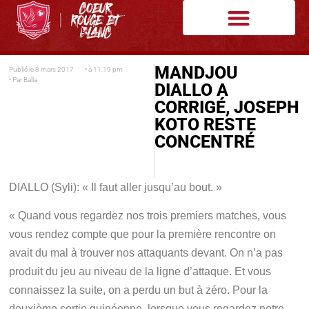
MANDJOU
Publié le
8 mars 2017
• à
11:19 pm
• Par
Balla
DIALLO A
CORRIGÉ, JOSEPH
KOTO RESTE
CONCENTRÉ
DIALLO (Syli):
« Il faut aller jusqu’au bout. »
« Quand vous regardez nos trois premiers matches, vous
vous rendez compte que pour la première rencontre on
avait du mal à trouver nos attaquants devant. On n’a pas
produit du jeu au niveau de la ligne d’attaque. Et vous
connaissez la suite, on a perdu un but à zéro. Pour la
deuxième sortie guinéenne, lorsque vous regardez notre