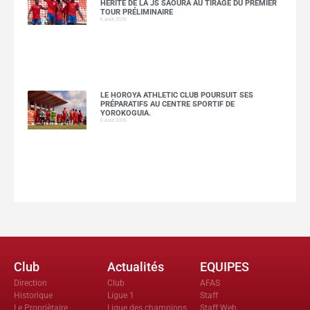
HÉRITE DE LA JS SAOURA AU TIRAGE DU PREMIER
TOUR PRÉLIMINAIRE
6 août 2026
LE HOROYA ATHLETIC CLUB POURSUIT SES
PRÉPARATIFS AU CENTRE SPORTIF DE
YOROKOGUIA.
6 août 2026
Club
Actualités
EQUIPES
Direction
Club
AFAS
Historique
Ligue 1
Staff
Le Propriètaire
Ligue des champions
Staff Web