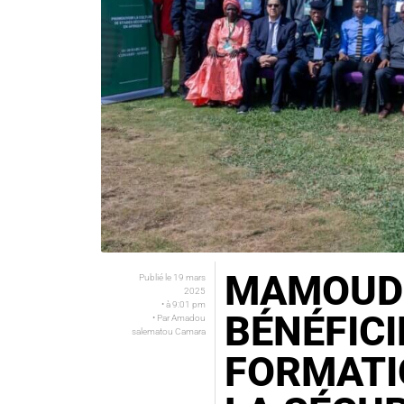
MAMOUD
Publié le
19 mars
2025
• à
9:01 pm
BÉNÉFICI
• Par
Amadou
salematou Camara
FORMATI