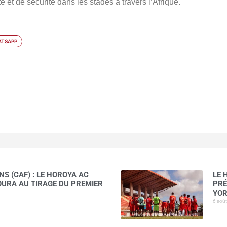
et de sécurité dans les stades à travers l’Afrique.
TSAPP
S (CAF) : LE HOROYA AC
LE 
AOURA AU TIRAGE DU PREMIER
PRÉ
YOR
6 aoû