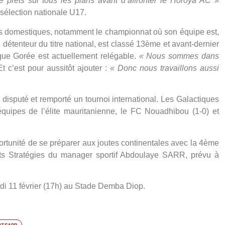
tre prêts sur tous les plans avant d’affronter le Horoya AC
»
 sélection nationale U17.
tes domestiques, notamment le championnat où son équipe est,
, détenteur du titre national, est classé 13ème et avant-dernier
 que Gorée est actuellement relégable.
« Nous sommes dans
Et c’est pour aussitôt ajouter :
« Donc nous travaillons aussi
 disputé et remporté un tournoi international. Les Galactiques
quipes de l’élite mauritanienne, le FC Nouadhibou (1-0) et
ortunité de se préparer aux joutes continentales avec la
4ème
rts Stratégies
du manager sportif Abdoulaye SARR, prévu
à
di 11 février (17h) au Stade Demba Diop.