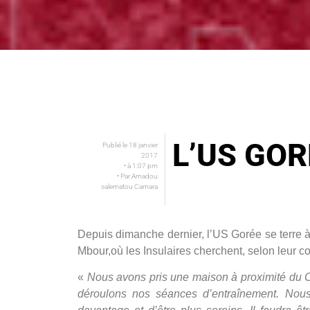
L’US GOR
Publié le
18 janvier
2017
• à
1:07 pm
• Par
Amadou
salematou Camara
Depuis dimanche dernier, l’US Gorée se terre à
Mbour,où les Insulaires cherchent, selon leur co
«
Nous avons pris une maison à proximité du
déroulons nos séances d’entraînement. Nou