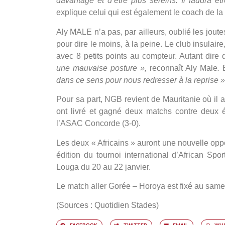
davantage et d’être plus sereins. Il faudra ê
explique celui qui est également le coach de la
Aly MALE n’a pas, par ailleurs, oublié les jou
pour dire le moins, à la peine. Le club insulaire
avec 8 petits points au compteur. Autant dire
une mauvaise posture »,
reconnaît Aly Male
.
dans ce sens pour nous redresser à la reprise »
Pour sa part, NGB revient de Mauritanie où il a
ont livré et gagné deux matchs contre deux é
l’ASAC Concorde (3-0).
Les deux « Africains » auront une nouvelle opp
édition du tournoi international d’African Spo
Louga du 20 au 22 janvier.
Le match aller Gorée – Horoya est fixé au same
(Sources : Quotidien Stades)