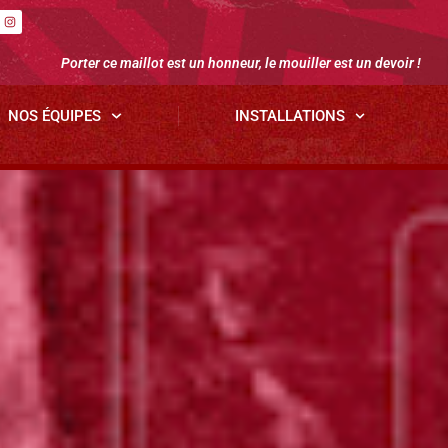
Porter ce maillot est un honneur, le mouiller est un devoir !
NOS ÉQUIPES
INSTALLATIONS