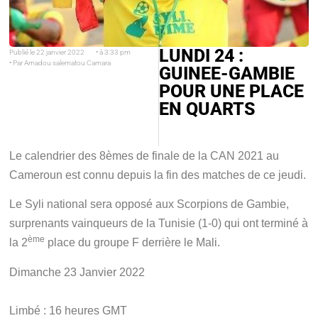
LUNDI 24 :
Publié le
22 janvier 2022
• à
3:33 pm
• Par
Amadou salematou Camara
GUINEE-GAMBIE
POUR UNE PLACE
EN QUARTS
Le calendrier des 8èmes de finale de la CAN 2021 au
Cameroun est connu depuis la fin des matches de ce jeudi.
Le Syli national sera opposé aux Scorpions de Gambie,
surprenants vainqueurs de la Tunisie (1-0) qui ont terminé à
ème
la 2
place du groupe F derrière le Mali.
Dimanche 23 Janvier 2022
Limbé : 16 heures GMT