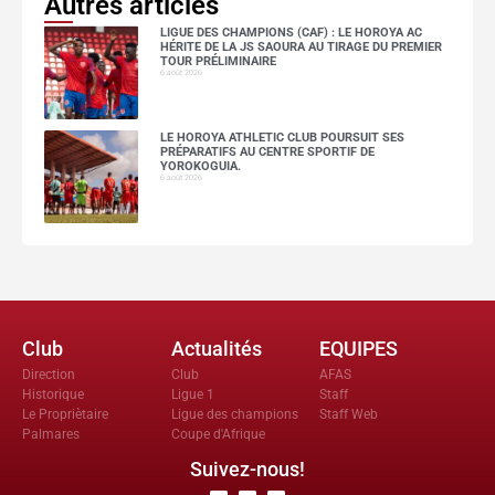
Autres articles
LIGUE DES CHAMPIONS (CAF) : LE HOROYA AC
HÉRITE DE LA JS SAOURA AU TIRAGE DU PREMIER
TOUR PRÉLIMINAIRE
6 août 2026
LE HOROYA ATHLETIC CLUB POURSUIT SES
PRÉPARATIFS AU CENTRE SPORTIF DE
YOROKOGUIA.
6 août 2026
Club
Actualités
EQUIPES
Direction
Club
AFAS
Historique
Ligue 1
Staff
Le Propriètaire
Ligue des champions
Staff Web
Palmares
Coupe d'Afrique
Suivez-nous!