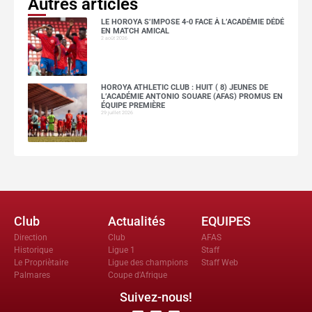
Autres articles
LE HOROYA S’IMPOSE 4-0 FACE À L’ACADÉMIE DÉDÉ
EN MATCH AMICAL
2 août 2026
HOROYA ATHLETIC CLUB : HUIT ( 8) JEUNES DE
L’ACADÉMIE ANTONIO SOUARE (AFAS) PROMUS EN
ÉQUIPE PREMIÈRE
29 juillet 2026
Club
Actualités
EQUIPES
Direction
Club
AFAS
Historique
Ligue 1
Staff
Le Propriètaire
Ligue des champions
Staff Web
Palmares
Coupe d'Afrique
Suivez-nous!