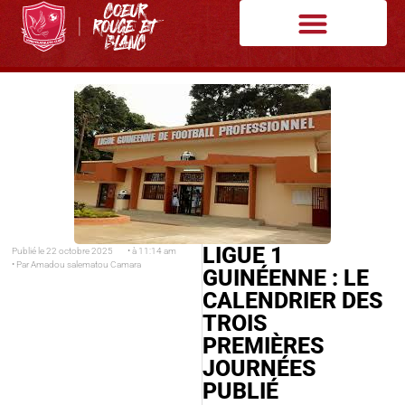
LIGUE 1
Publié le
22 octobre 2025
• à
11:14 am
• Par
Amadou salematou Camara
GUINÉENNE : LE
CALENDRIER DES
TROIS
PREMIÈRES
JOURNÉES
PUBLIÉ