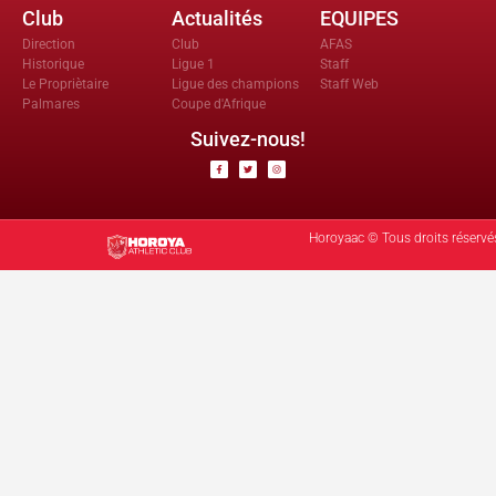
Club
Actualités
EQUIPES
Direction
Club
AFAS
Historique
Ligue 1
Staff
Le Propriètaire
Ligue des champions
Staff Web
Palmares
Coupe d'Afrique
Suivez-nous!
Horoyaac © Tous droits réservé