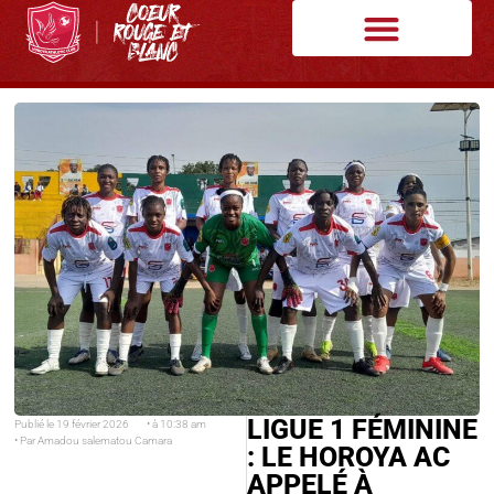
LIGUE 1 FÉMININE
Publié le
19 février 2026
• à
10:38 am
• Par
Amadou salematou Camara
: LE HOROYA AC
APPELÉ À