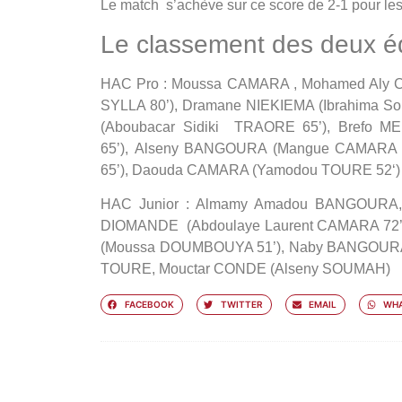
Le match s’achève sur ce score de 2-1 pour les
Le classement des deux é
HAC Pro : Moussa CAMARA , Mohamed Aly 
SYLLA 80’), Dramane NIEKIEMA (Ibrahima So
(Aboubacar Sidiki TRAORE 65’), Brefo M
65’), Alseny BANGOURA (Mangue CAMARA 
65’), Daouda CAMARA (Yamodou TOURE 52‘)
HAC Junior : Almamy Amadou BANGOURA,
DIOMANDE (Abdoulaye Laurent CAMARA 72’)
(Moussa DOUMBOUYA 51’), Naby BANGOURA
TOURE, Mouctar CONDE (Alseny SOUMAH)
FACEBOOK
TWITTER
EMAIL
WHA