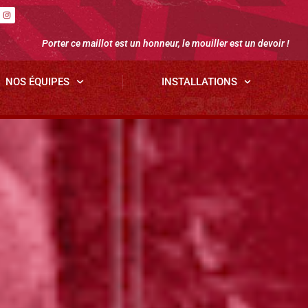
Porter ce maillot est un honneur, le mouiller est un devoir !
NOS ÉQUIPES
INSTALLATIONS