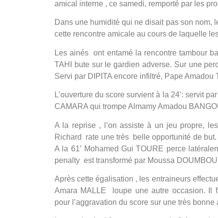
amical interne , ce samedi, remporté par les pro
Dans une humidité qui ne disait pas son nom, l
cette rencontre amicale au cours de laquelle les
Les ainés ont entamé la rencontre tambour bat
TAHI bute sur le gardien adverse. Sur une p
Servi par DIPITA encore infiltré, Pape Amadou 
L’ouverture du score survient à la 24’: servit 
CAMARA qui trompe Almamy Amadou BANGOURA.
A la reprise , l’on assiste à un jeu propre, l
Richard rate une très belle opportunité de but. 
A la 61’ Mohamed Gui TOURE perce latéralem
penalty est transformé par Moussa DOUMBOU
Après cette égalisation , les entraineurs effec
Amara MALLE loupe une autre occasion. Il fau
pour l’aggravation du score sur une très bon