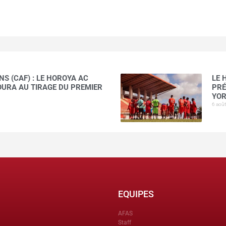
S (CAF) : LE HOROYA AC
LE 
AOURA AU TIRAGE DU PREMIER
PRÉ
YOR
6 aoû
EQUIPES
AFAS
Staff