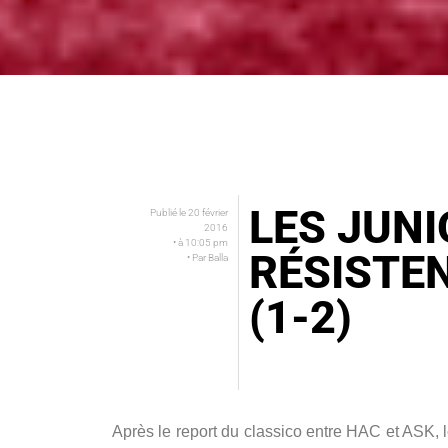
LES JUN
Publié le
20 février
2016
• à
10:05 pm
RÉSISTEN
• Par
Balla
(1-2)
Après le report du classico entre HAC et ASK, 