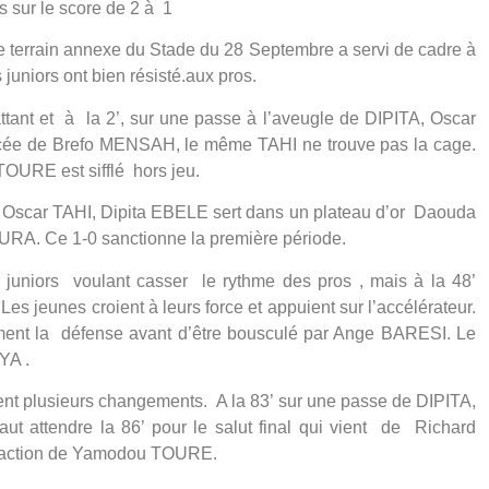
s sur le score de 2 à 1
e terrain annexe du Stade du 28 Septembre a servi de cadre à
 juniors ont bien résisté.aux pros.
tant et à la 2’, sur une passe à l’aveugle de DIPITA, Oscar
ercée de Brefo MENSAH, le même TAHI ne trouve pas la cage.
TOURE est sifflé hors jeu.
par Oscar TAHI, Dipita EBELE sert dans un plateau d’or Daouda
 Ce 1-0 sanctionne la première période.
es juniors voulant casser le rythme des pros , mais à la 48’
Les jeunes croient à leurs force et appuient sur l’accélérateur.
ent la défense avant d’être bousculé par Ange BARESI. Le
YA .
tuent plusieurs changements. A la 83’ sur une passe de DIPITA,
t attendre la 86’ pour le salut final qui vient de Richard
ne action de Yamodou TOURE.