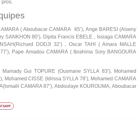
 pros.
quipes
CAMARA ( Aboubacar CAMARA 65’), Ange BARESI (Alseny
ry SANKHON 80’), Dipita Francis EBELE , Issiaga CAMARA
ENSAH(Richard DODJI 32’) , Oscar TAHI ( Amara MALLE
77’), Pape Amadou CAMARA ( Ibrahima Sory BANGOURA
 Mamady Gui TOPURE (Ousmane SYLLA 83’), Mohamed
, Mohamed CISSE (Idrissa SYLLA 78’), Mohamed CAMARA
(Ismaël CAMARA 87’), Abdoulaye KOUROUMA, Aboubacar
TSAPP