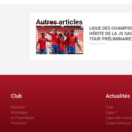
Autres articles
LIGUE DES CHAMPION
HÉRITE DE LA JS S
TOUR PRÉLIMINAIRE
6 août 2026
Club
Actualités
Direction
Club
Historique
Ligue 1
Le Propriètaire
Ligue des cham
Palmares
Coupe d'Afrique