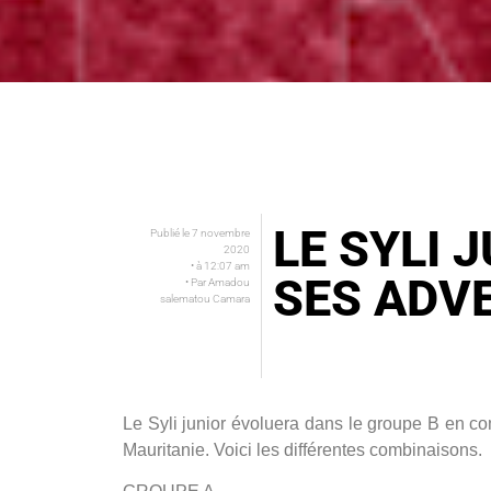
LE SYLI 
Publié le
7 novembre
2020
• à
12:07 am
SES ADV
• Par
Amadou
salematou Camara
Le Syli junior évoluera dans le groupe B en com
Mauritanie. Voici les différentes combinaisons.