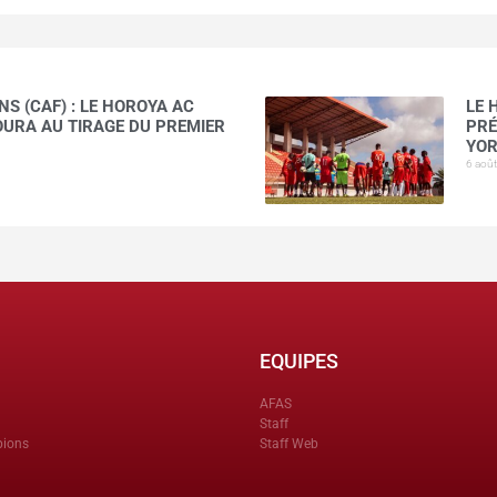
S (CAF) : LE HOROYA AC
LE 
AOURA AU TIRAGE DU PREMIER
PRÉ
YOR
6 aoû
EQUIPES
AFAS
Staff
pions
Staff Web