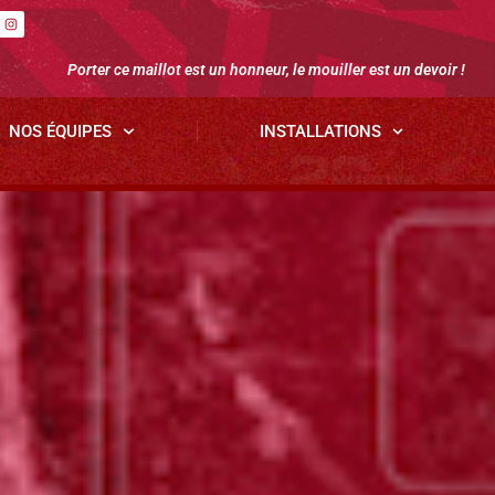
Porter ce maillot est un honneur, le mouiller est un devoir !
NOS ÉQUIPES
INSTALLATIONS