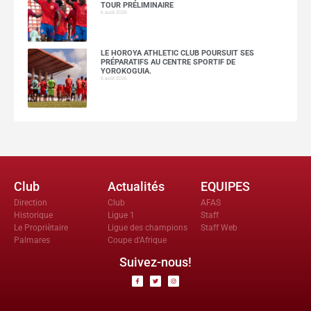
TOUR PRÉLIMINAIRE
6 août 2026
LE HOROYA ATHLETIC CLUB POURSUIT SES
PRÉPARATIFS AU CENTRE SPORTIF DE
YOROKOGUIA.
6 août 2026
Club
Actualités
EQUIPES
Direction
Club
AFAS
Historique
Ligue 1
Staff
Le Propriètaire
Ligue des champions
Staff Web
Palmares
Coupe d'Afrique
Suivez-nous!