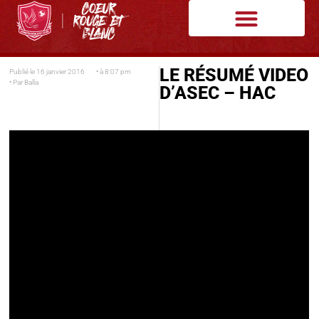
LE RÉSUMÉ VIDEO
Publié le
16 janvier 2016
• à
8:07 pm
• Par
Balla
D’ASEC – HAC