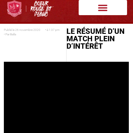
LE RÉSUMÉ D’UN
Publié le
26 novembre 2020
• à
1:37 pm
• Par
Balla
MATCH PLEIN
D’INTÉRÊT