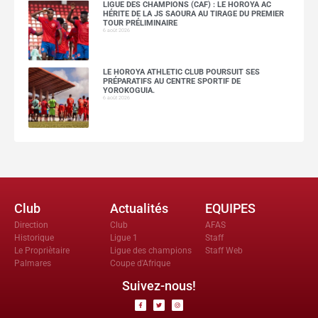
LIGUE DES CHAMPIONS (CAF) : LE HOROYA AC
HÉRITE DE LA JS SAOURA AU TIRAGE DU PREMIER
TOUR PRÉLIMINAIRE
6 août 2026
LE HOROYA ATHLETIC CLUB POURSUIT SES
PRÉPARATIFS AU CENTRE SPORTIF DE
YOROKOGUIA.
6 août 2026
Club
Actualités
EQUIPES
Direction
Club
AFAS
Historique
Ligue 1
Staff
Le Propriètaire
Ligue des champions
Staff Web
Palmares
Coupe d'Afrique
Suivez-nous!