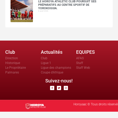
LE HOROYA ATHLETIC CLUB POURSUIT SES
PRÉPARATIFS AU CENTRE SPORTIF DE
YOROKOGUIA.
6 août 2026
Club
Actualités
EQUIPES
Direction
Club
AFAS
Historique
Ligue 1
Staff
Le Propriètaire
Ligue des champions
Staff Web
Palmares
Coupe d'Afrique
Suivez-nous!
Horoyaac © Tous droits réservé