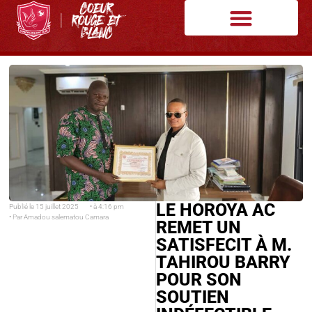
LE HOROYA AC
Publié le
15 juillet 2025
• à
4:16 pm
• Par
Amadou salematou Camara
REMET UN
SATISFECIT À M.
TAHIROU BARRY
POUR SON
SOUTIEN