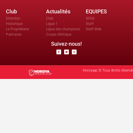
Club
Actualités
EQUIPES
Direction
Club
AFAS
Historique
Ligue 1
Staff
Le Propriètaire
Ligue des champions
Staff Web
Palmares
Coupe d'Afrique
Suivez-nous!
Horoyaac © Tous droits réservé