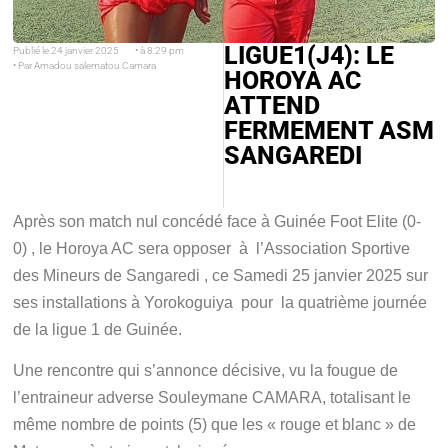
LIGUE1(J4): LE
Publié le
24 janvier 2025
• à
8:29 pm
• Par
Amadou salematou Camara
HOROYA AC
ATTEND
FERMEMENT ASM
SANGAREDI
Après son match nul concédé face à Guinée Foot Elite (0-
0) , le Horoya AC sera opposer à l’Association Sportive
des Mineurs de Sangaredi , ce Samedi 25 janvier 2025 sur
ses installations à Yorokoguiya pour la quatrième journée
de la ligue 1 de Guinée.
Une rencontre qui s’annonce décisive, vu la fougue de
l’entraineur adverse Souleymane CAMARA, totalisant le
même nombre de points (5) que les « rouge et blanc » de