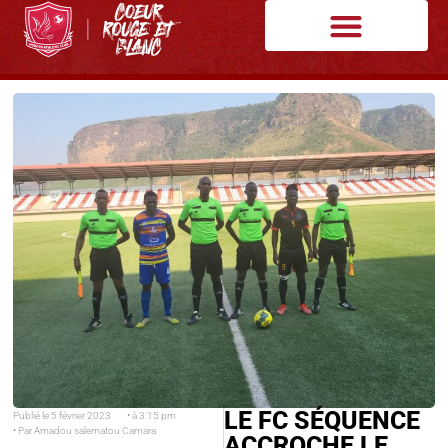
LE FC SÉQUENCE
Publié le
5 février 2023
• à
3:15 pm
• Par
Amadou salematou Camara
ACCROCHE LE