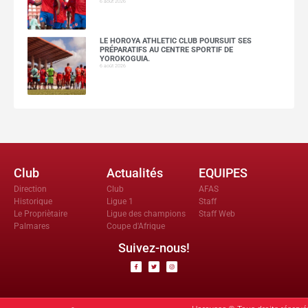
6 août 2026
LE HOROYA ATHLETIC CLUB POURSUIT SES
PRÉPARATIFS AU CENTRE SPORTIF DE
YOROKOGUIA.
6 août 2026
Club
Actualités
EQUIPES
Direction
Club
AFAS
Historique
Ligue 1
Staff
Le Propriètaire
Ligue des champions
Staff Web
Palmares
Coupe d'Afrique
Suivez-nous!