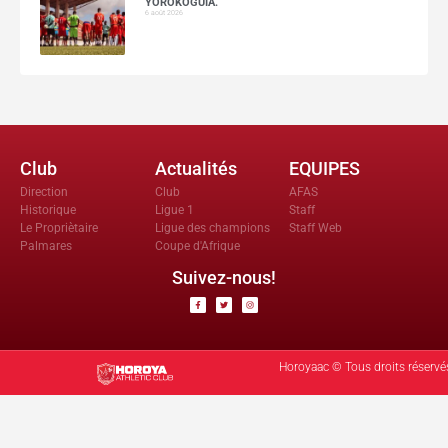
YOROKOGUIA.
6 août 2026
Club
Actualités
EQUIPES
Direction
Club
AFAS
Historique
Ligue 1
Staff
Le Propriètaire
Ligue des champions
Staff Web
Palmares
Coupe d'Afrique
Suivez-nous!
Horoyaac © Tous droits réservé