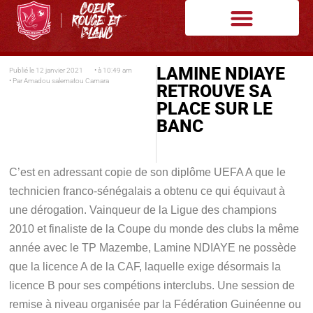
LAMINE NDIAYE
Publié le
12 janvier 2021
• à
10:49 am
• Par
Amadou salematou Camara
RETROUVE SA
PLACE SUR LE
BANC
C’est en adressant copie de son diplôme UEFA A que le
technicien franco-sénégalais a obtenu ce qui équivaut à
une dérogation. Vainqueur de la Ligue des champions
2010 et finaliste de la Coupe du monde des clubs la même
année avec le TP Mazembe, Lamine NDIAYE ne possède
que la licence A de la CAF, laquelle exige désormais la
licence B pour ses compétions interclubs. Une session de
remise à niveau organisée par la Fédération Guinéenne ou