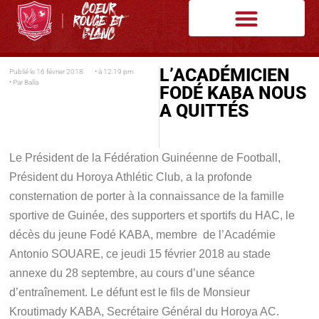
L’ACADÉMICIEN
Publié le
16 février 2018
• à
12:19 pm
• Par
Balla
FODÉ KABA NOUS
A QUITTÉS
Le Président de la Fédération Guinéenne de Football,
Président du Horoya Athlétic Club, a la profonde
consternation de porter à la connaissance de la famille
sportive de Guinée, des supporters et sportifs du HAC, le
décès du jeune Fodé KABA, membre de l’Académie
Antonio SOUARE, ce jeudi 15 février 2018 au stade
annexe du 28 septembre, au cours d’une séance
d’entraînement. Le défunt est le fils de Monsieur
Kroutimady KABA, Secrétaire Général du Horoya AC.