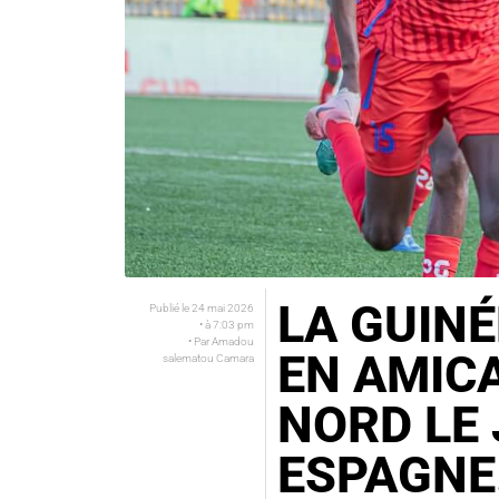
LA GUIN
Publié le
24 mai 2026
• à
7:03 pm
• Par
Amadou
EN AMICA
salematou Camara
NORD LE 
ESPAGNE