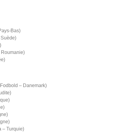
Pays-Bas)
 Suède)
)
 Roumanie)
ée)
Fodbold – Danemark)
dite)
que)
e)
ne)
gne)
 – Turquie)