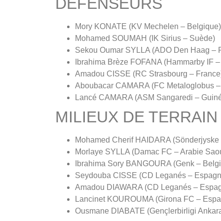
DÉFENSEURS
Mory KONATE (KV Mechelen – Belgique)
Mohamed SOUMAH (IK Sirius – Suède)
Sekou Oumar SYLLA (ADO Den Haag – 
Ibrahima Brèze FOFANA (Hammarby IF –
Amadou CISSE (RC Strasbourg – France
Aboubacar CAMARA (FC Metaloglobus –
Lancé CAMARA (ASM Sangaredi – Guin
MILIEUX DE TERRAIN
Mohamed Cherif HAIDARA (Sönderjyske 
Morlaye SYLLA (Damac FC – Arabie Saou
Ibrahima Sory BANGOURA (Genk – Belgi
Seydouba CISSE (CD Leganés – Espagn
Amadou DIAWARA (CD Leganés – Espag
Lancinet KOUROUMA (Girona FC – Espa
Ousmane DIABATE (Gençlerbirligi Ankara