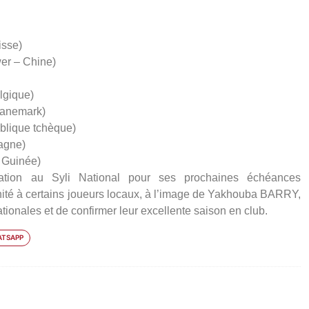
isse)
r – Chine)
gique)
Danemark)
lique tchèque)
agne)
Guinée)
ration au Syli National pour ses prochaines échéances
tunité à certains joueurs locaux, à l’image de Yakhouba BARRY,
tionales et de confirmer leur excellente saison en club.
TSAPP