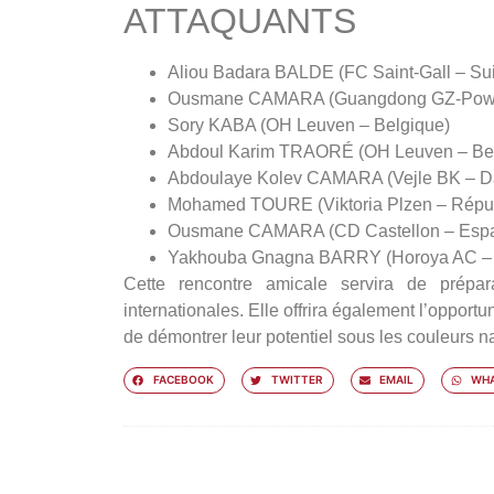
ATTAQUANTS
Aliou Badara BALDE (FC Saint-Gall – Su
Ousmane CAMARA (Guangdong GZ-Powe
Sory KABA (OH Leuven – Belgique)
Abdoul Karim TRAORÉ (OH Leuven – Bel
Abdoulaye Kolev CAMARA (Vejle BK – 
Mohamed TOURE (Viktoria Plzen – Répub
Ousmane CAMARA (CD Castellon – Esp
Yakhouba Gnagna BARRY (Horoya AC – 
Cette rencontre amicale servira de prépa
internationales. Elle offrira également l’oppor
de démontrer leur potentiel sous les couleurs na
FACEBOOK
TWITTER
EMAIL
WHA