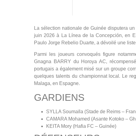
La sélection nationale de Guinée disputera un m
juin 2026 à La Línea de la Concepción, en Es
Paulo Jorge Rebelio Duarte, a dévoilé une list
Parmi les joueurs convoqués figure notamm
Gnagna BARRY du Horoya AC, récompensé po
portugais a également misé sur un groupe com
quelques talents du championnat local. Le re
Malaga, en Espagne.
GARDIENS
SYLLA Soumaïla (Stade de Reims – Fran
CAMARA Mohamed (Asante Kotoko – Gh
KEITA Mory (Hafia FC – Guinée)