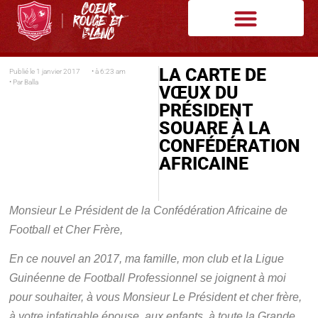
LA CARTE DE
Publié le
1 janvier 2017
• à
6:23 am
• Par
Balla
VŒUX DU
PRÉSIDENT
SOUARE À LA
CONFÉDÉRATION
AFRICAINE
Monsieur Le Président de la Confédération Africaine de
Football et Cher Frère,
En ce nouvel an 2017, ma famille, mon club et la Ligue
Guinéenne de Football Professionnel se joignent à moi
pour souhaiter, à vous Monsieur Le Président et cher frère,
à votre infatigable épouse, aux enfants, à toute la Grande