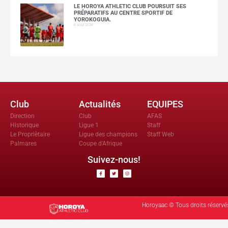
LE HOROYA ATHLETIC CLUB POURSUIT SES
PRÉPARATIFS AU CENTRE SPORTIF DE
YOROKOGUIA.
6 août 2026
Club
Actualités
EQUIPES
Direction
Club
AFAS
Historique
Ligue 1
Staff
Le Propriètaire
Ligue des champions
Staff Web
Palmares
Coupe d'Afrique
Suivez-nous!
Horoyaac © Tous droits réservé