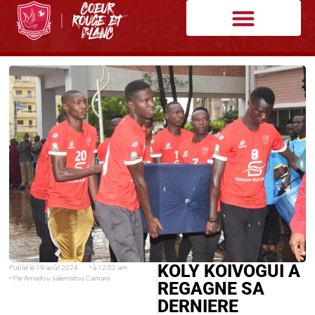
KOLY KOIVOGUI A
Publié le
19 août 2024
• à
12:52 am
• Par
Amadou salematou Camara
REGAGNE SA
DERNIERE