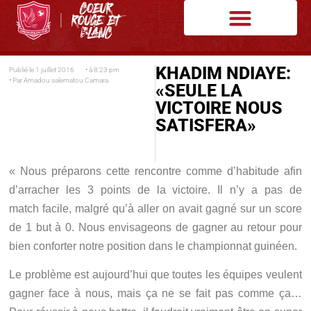
KHADIM NDIAYE:
Publié le
1 juillet 2016
• à
8:23 pm
• Par
Amadou salematou Camara
«SEULE LA
VICTOIRE NOUS
SATISFERA»
« Nous préparons cette rencontre comme d’habitude afin
d’arracher les 3 points de la victoire. Il n’y a pas de
match facile, malgré qu’à aller on avait gagné sur un score
de 1 but à 0. Nous envisageons de gagner au retour pour
bien conforter notre position dans le championnat guinéen.
Le problème est aujourd’hui que toutes les équipes veulent
gagner face à nous, mais ça ne se fait pas comme ça…