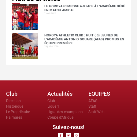
LE HOROYA S’IMPOSE 4-0 FACE À L’ACADÉMIE DÉDÉ
EN MATCH AMICAL
2 août 2026
HOROYA ATHLETIC CLUB : HUIT ( 8) JEUNES DE
L’ACADÉMIE ANTONIO SOUARE (AFAS) PROMUS EN
ÉQUIPE PREMIÈRE
29 juillet 2026
Club
Actualités
EQUIPES
Direction
Club
AFAS
Historique
Ligue 1
Staff
Le Propriètaire
Ligue des champions
Staff Web
Palmares
Coupe d'Afrique
Suivez-nous!