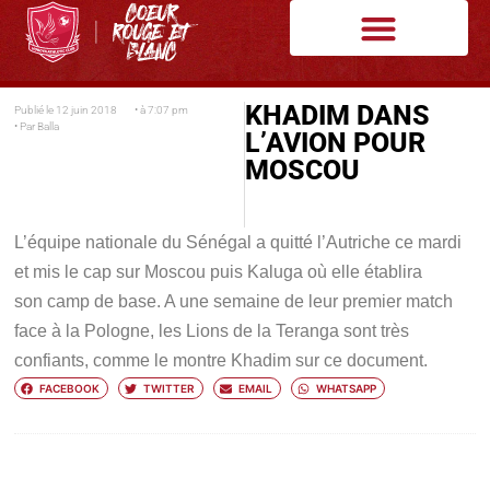
KHADIM DANS
Publié le
12 juin 2018
• à
7:07 pm
• Par
Balla
L’AVION POUR
MOSCOU
L’équipe nationale du Sénégal a quitté l’Autriche ce mardi
et mis le cap sur Moscou puis Kaluga où elle établira
son camp de base. A une semaine de leur premier match
face à la Pologne, les Lions de la Teranga sont très
confiants, comme le montre Khadim sur ce document.
FACEBOOK
TWITTER
EMAIL
WHATSAPP