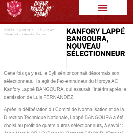
KANFORY LAPPÉ
Publié le
14 juillet 2016
• à
12:46 am
• Par
Amadou salematou Camara
BANGOURA,
NOUVEAU
SÉLECTIONNEUR
Cette fois ça y est, le Syli sénior connait désormais son
sélectionneur. Il s’agit de l’ex-entraineur du Horoya AC
Kanfory Lappé BANGOURA, qui assurait l’intérim après la
démission de Luis FERNANDEZ.
Après la délibération du Comité de Normalisation et de la
Direction Technique Nationale, Lappé BANGOURA a été
choisi au profit de quatre autres sélectionneurs, à savoir :