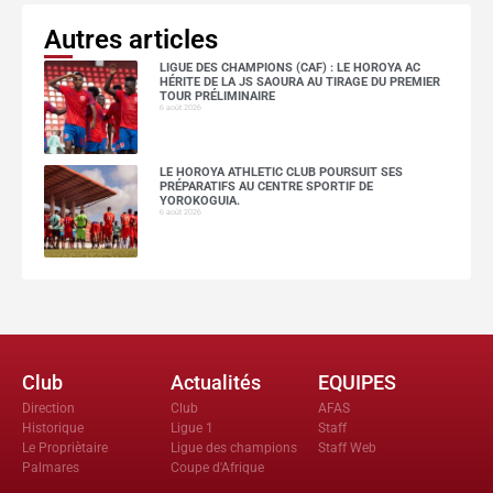
Autres articles
LIGUE DES CHAMPIONS (CAF) : LE HOROYA AC
HÉRITE DE LA JS SAOURA AU TIRAGE DU PREMIER
TOUR PRÉLIMINAIRE
6 août 2026
LE HOROYA ATHLETIC CLUB POURSUIT SES
PRÉPARATIFS AU CENTRE SPORTIF DE
YOROKOGUIA.
6 août 2026
Club
Actualités
EQUIPES
Direction
Club
AFAS
Historique
Ligue 1
Staff
Le Propriètaire
Ligue des champions
Staff Web
Palmares
Coupe d'Afrique