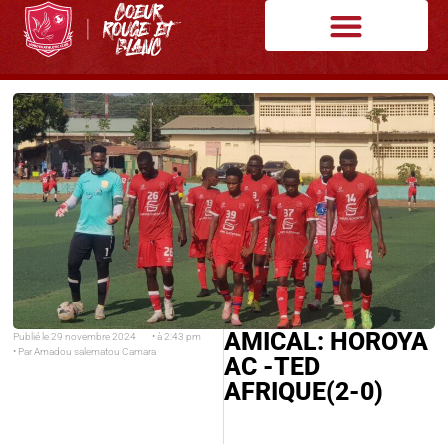
AMICAL: HOROYA
Publié le
29 novembre 2024
• à
2:43 pm
• Par
Amadou salematou Camara
AC -TED
AFRIQUE(2-0)