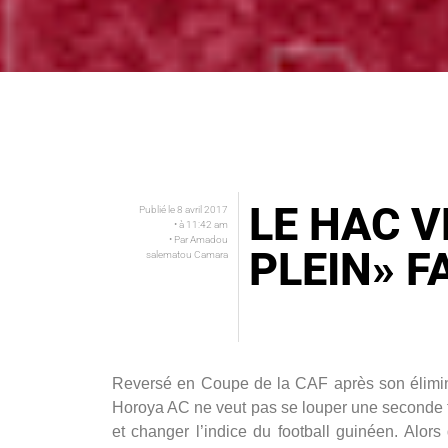
LE HAC V
Publié le
8 avril 2017
• à
11:42 am
• Par
Amadou
PLEIN» F
salematou Camara
Reversé en Coupe de la CAF après son élimin
Horoya AC ne veut pas se louper une seconde f
et changer l’indice du football guinéen. Alo