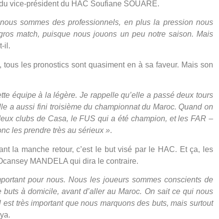
vis du vice-président du HAC Soufiane SOUARE.
nous sommes des professionnels, en plus la pression nous
n gros match, puisque nous jouons un peu notre saison. Mais
-il.
 tous les pronostics sont quasiment en à sa faveur. Mais son
ette équipe à la légère. Je rappelle qu’elle a passé deux tours
 Elle a aussi fini troisième du championnat du Maroc. Quand on
 deux clubs de Casa, le FUS qui a été champion, et les FAR –
donc les prendre très au sérieux »
.
 la manche retour, c’est le but visé par le HAC. Et ça, les
 Ocansey MANDELA qui dira le contraire.
important pour nous. Nous les joueurs sommes conscients de
 buts à domicile, avant d’aller au Maroc. On sait ce qui nous
. Il est très important que nous marquons des buts,
mais surtout
oya.