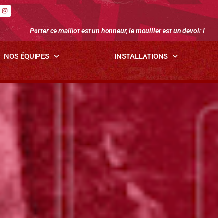
Porter ce maillot est un honneur, le mouiller est un devoir !
NOS ÉQUIPES
INSTALLATIONS