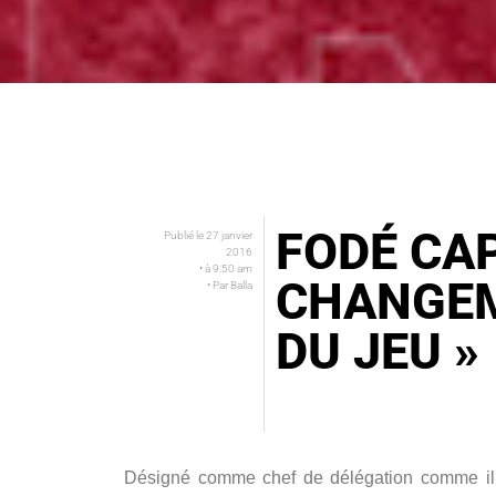
FODÉ CAP
Publié le
27 janvier
2016
• à
9:50 am
CHANGEM
• Par
Balla
DU JEU »
Désigné comme chef de délégation comme il 