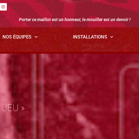
Porter ce maillot est un honneur, le mouiller est un devoir !
NOS ÉQUIPES
INSTALLATIONS
 JEU »