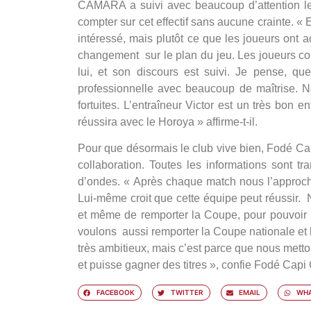
CAMARA a suivi avec beaucoup d’attention les
compter sur cet effectif sans aucune crainte.
« E
intéressé, mais plutôt ce que les joueurs ont a
changement sur le plan du jeu. Les joueurs c
lui, et son discours est suivi. Je pense, q
professionnelle avec beaucoup de maîtrise. N
fortuites. L’entraîneur Victor est un très bon e
réussira avec le Horoya »
affirme-t-il.
Pour que désormais le club vive bien, Fodé Ca
collaboration. Toutes les informations sont t
d’ondes.
« Après chaque match nous l’approchon
Lui-même croit que cette équipe peut réussir. 
et même de remporter la Coupe, pour pouvoir 
voulons aussi remporter la Coupe nationale e
très ambitieux, mais c’est parce que nous met
et puisse gagner des titres »,
confie Fodé Cap
FACEBOOK
TWITTER
EMAIL
WHA