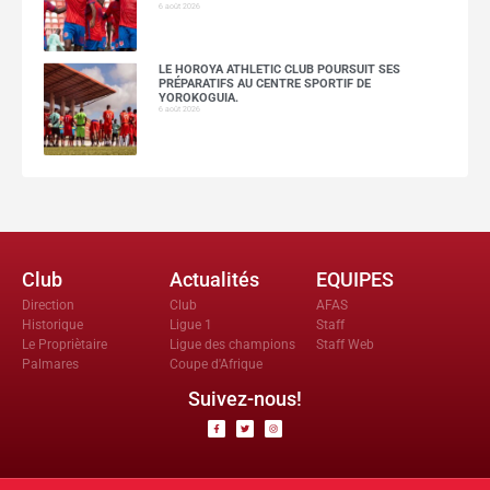
6 août 2026
LE HOROYA ATHLETIC CLUB POURSUIT SES
PRÉPARATIFS AU CENTRE SPORTIF DE
YOROKOGUIA.
6 août 2026
Club
Actualités
EQUIPES
Direction
Club
AFAS
Historique
Ligue 1
Staff
Le Propriètaire
Ligue des champions
Staff Web
Palmares
Coupe d'Afrique
Suivez-nous!