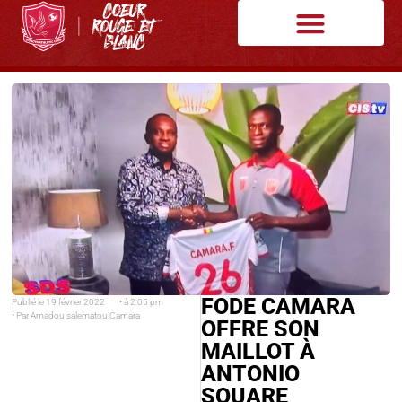
FODE CAMARA
Publié le
19 février 2022
• à
2:05 pm
• Par
Amadou salematou Camara
OFFRE SON
MAILLOT À
ANTONIO
SOUARE