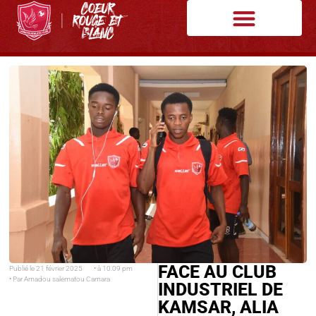
FACE AU CLUB
Publié le
21 février 2025
• à
10:09 pm
• Par
Amadou salematou Camara
INDUSTRIEL DE
KAMSAR, ALIA