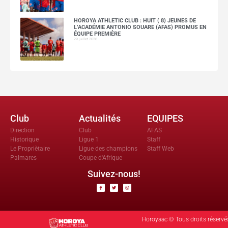
HOROYA ATHLETIC CLUB : HUIT ( 8) JEUNES DE
L’ACADÉMIE ANTONIO SOUARE (AFAS) PROMUS EN
ÉQUIPE PREMIÈRE
29 juillet 2026
Club
Actualités
EQUIPES
Direction
Club
AFAS
Historique
Ligue 1
Staff
Le Propriètaire
Ligue des champions
Staff Web
Palmares
Coupe d'Afrique
Suivez-nous!
Horoyaac © Tous droits réservé