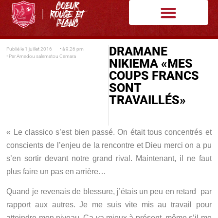
DRAMANE
Publié le
1 juillet 2016
• à
9:26 pm
• Par
Amadou salematou Camara
NIKIEMA «MES
COUPS FRANCS
SONT
TRAVAILLÉS»
« Le classico s’est bien passé. On était tous concentrés et
conscients de l’enjeu de la rencontre et Dieu merci on a pu
s’en sortir devant notre grand rival. Maintenant, il ne faut
plus faire un pas en arrière…
Quand je revenais de blessure, j’étais un peu en retard par
rapport aux autres. Je me suis vite mis au travail pour
atteindre mon niveau. Ca va mieux à présent, même s’il me