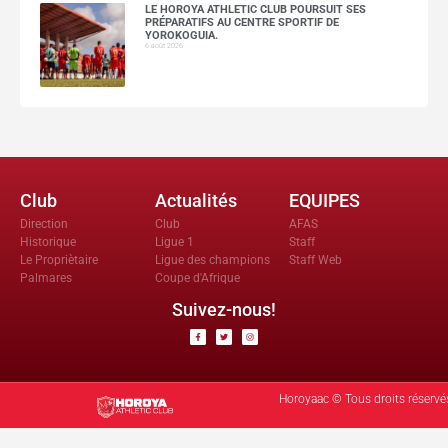
LE HOROYA ATHLETIC CLUB POURSUIT SES
PRÉPARATIFS AU CENTRE SPORTIF DE
YOROKOGUIA.
6 août 2026
Club
Actualités
EQUIPES
Direction
Club
AFAS
Historique
Ligue 1
Staff
Le Propriètaire
Ligue des champions
Staff Web
Palmares
Coupe d'Afrique
Suivez-nous!
Horoyaac © Tous droits réservé