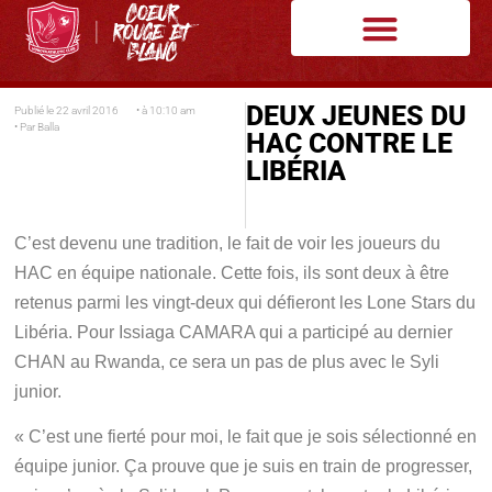
DEUX JEUNES DU
Publié le
22 avril 2016
• à
10:10 am
• Par
Balla
HAC CONTRE LE
LIBÉRIA
C’est devenu une tradition, le fait de voir les joueurs du
HAC en équipe nationale. Cette fois, ils sont deux à être
retenus parmi les vingt-deux qui défieront les Lone Stars du
Libéria. Pour Issiaga CAMARA qui a participé au dernier
CHAN au Rwanda, ce sera un pas de plus avec le Syli
junior.
« C’est une fierté pour moi, le fait que je sois sélectionné en
équipe junior. Ça prouve que je suis en train de progresser,