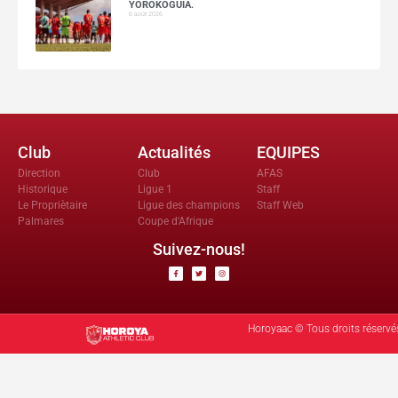
YOROKOGUIA.
6 août 2026
Club
Actualités
EQUIPES
Direction
Club
AFAS
Historique
Ligue 1
Staff
Le Propriètaire
Ligue des champions
Staff Web
Palmares
Coupe d'Afrique
Suivez-nous!
Horoyaac © Tous droits réservé