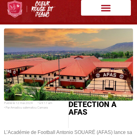
DETECTION A
Publié le
12 mai 2024
• à
9:17 am
• Par
Amadou salematou Camara
AFAS
L’Académie de Football Antonio SOUARÉ (AFAS) lance sa