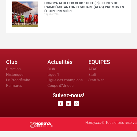
HOROYA ATHLETIC CLUB : HUIT ( 8) JEUNES DE
L’ACADÉMIE ANTONIO SOUARE (AFAS) PROMUS EN
ÉQUIPE PREMIÈRE
29 juillet 2026
Club
Actualités
EQUIPES
Direction
Club
AFAS
Historique
Ligue 1
Staff
Le Propriètaire
Ligue des champions
Staff Web
Palmares
Coupe d'Afrique
Suivez-nous!
Horoyaac © Tous droits réservé