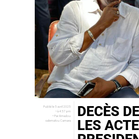
DECÈS DE
Publié le
5 avril 2025
• à
4:57 pm
• Par
Amadou
LES ACT
salematou Camara