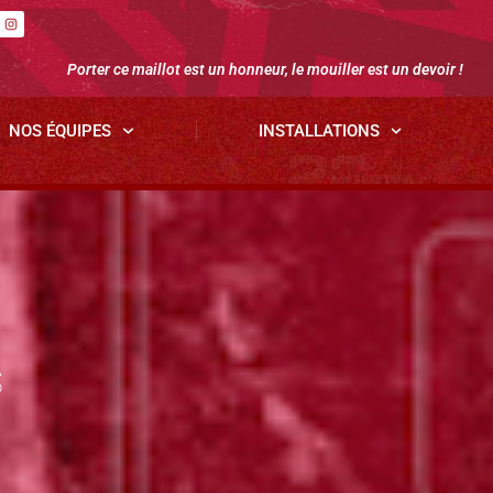
Porter ce maillot est un honneur, le mouiller est un devoir !
NOS ÉQUIPES
INSTALLATIONS
S