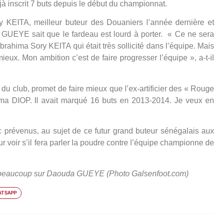
éjà inscrit 7 buts depuis le début du championnat.
ry KEITA, meilleur buteur des Douaniers l’année dernière et
UEYE sait que le fardeau est lourd à porter.
« Ce ne sera
brahima Sory KEITA qui était très sollicité dans l’équipe. Mais
e mieux. Mon ambition c’est de faire progresser l’équipe »
, a-t-il
 du club, promet de faire mieux que l’ex-artificier des « Rouge
hima DIOP. Il avait marqué 16 buts en 2013-2014. Je veux en
révenus, au sujet de ce futur grand buteur sénégalais aux
voir s’il fera parler la poudre contre l’équipe championne de
e beaucoup sur Daouda GUEYE (Photo Galsenfoot.com)
TSAPP