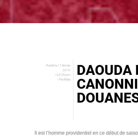
DAOUDA N
Publié le
11 février
2016
• à
5:26 pm
CANONNIE
• Par
Balla
DOUANE
Il est l’homme providentiel en ce début de sa