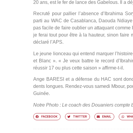
20 ans, est le fer de lance des Gabelous. Il a d
Recruté pour pallier l’absence d’Ibrahima So
parti au WAC de Casablanca, Daouda Ndiaye G
pas facile de faire oublier un attaquant comme I
je ferai tout pour être à la hauteur, sinon fair
déclaré l’APS.
Le jeune lionceau qui entend marquer l’histoire
et Blanc ».
« Je veux battre le record d’Ibra
réussir 17 ou plus cette saison »
affirme-t-il.
Ange BARESI et a défense du HAC sont donc p
dents longues. Rendez-vous samedi Mbour, pour 
Guinée.
Notre Photo : Le coach des Douaniers compt
FACEBOOK
TWITTER
EMAIL
WHA