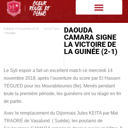
DAOUDA
Publié le
14 novembre 2018
• à
10:27 pm
• Par
Balla
CAMARA SIGNE
LA VICTOIRE DE
LA GUINÉE (2-1)
Le Syli espoir a fait un excellent match ce mercredi 14
novembre 2018, après l’ouverture du score par El Hassen
TEGUED pour les Mourabitounes (9e). Menés pendant
toute la première période, les guinéens ont su réagir en fin
de partie.
Avec le remplacement du Dijonnais Jules KEITA par Mai
TRAORÉ de Vasalund ( Suède), les poulains de