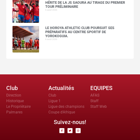
HÉRITE DE LA JS SAOURA AU TIRAGE DU PREMIER
TOUR PRÉLIMINAIRE
6 août 2026
LE HOROYA ATHLETIC CLUB POURSUIT SES
PRÉPARATIFS AU CENTRE SPORTIF DE
YOROKOGUIA.
6 août 2026
Club
Actualités
EQUIPES
Direction
Club
AFAS
Historique
Ligue 1
Staff
Le Propriètaire
Ligue des champions
Staff Web
Palmares
Coupe d'Afrique
Suivez-nous!