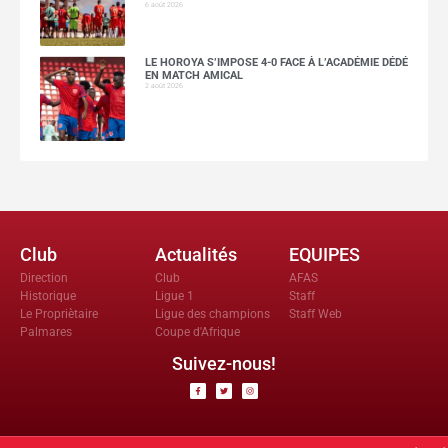
6 août 2026
LE HOROYA S’IMPOSE 4-0 FACE À L’ACADÉMIE DÉDÉ
EN MATCH AMICAL
2 août 2026
Club
Actualités
EQUIPES
Direction
Club
AFAS
Historique
Ligue 1
Staff
Le Propriètaire
Ligue des champions
Staff Web
Palmares
Coupe d'Afrique
Suivez-nous!