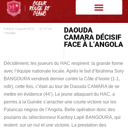
DAOUDA
Publié le
13 janvier 2016
• à
1:07 am
• Par
Balla
CAMARA DÉCISIF
FACE À L’ANGOLA
Décidément, les joueurs du HAC respirent la grande forme
avec l’équipe nationale locale. Après le but d’Ibrahima Sory
BANGOURA vendredi dernier contre la Côte d’Ivoire (1-1,
ndlr), cette fois, c’était au tour de Daouda CAMARA de se
mettre en évidence (44’). Le jeune attaquant du HAC, a
permis à la Guinée s’arracher une courte victoire sur les
Palancas negras de l’Angola. Belle opération donc des
poulains du sélectionneur Kanfory Lapé BANGOURA, qui
restent sur un nul et une victoire. La prestation des