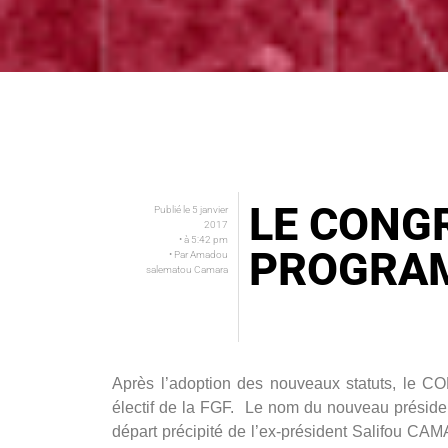
LE CONGR
Publié le
5 janvier
2017
• à
5:42 pm
PROGRAM
• Par
Amadou
salematou Camara
Après l’adoption des nouveaux statuts, le C
électif de la FGF. Le nom du nouveau président
départ précipité de l’ex-président Salifou CAM