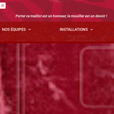
Porter ce maillot est un honneur, le mouiller est un devoir !
NOS ÉQUIPES
INSTALLATIONS