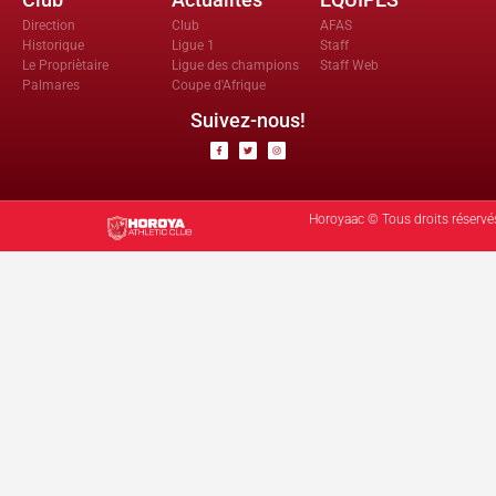
Direction
Club
AFAS
Historique
Ligue 1
Staff
Le Propriètaire
Ligue des champions
Staff Web
Palmares
Coupe d'Afrique
Suivez-nous!
Horoyaac © Tous droits réservé