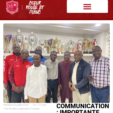
COMMUNICATION
Publié le
30 juillet 2024
• à
11:27 pm
• Par
Amadou salematou Camara
: IMPORTANTE