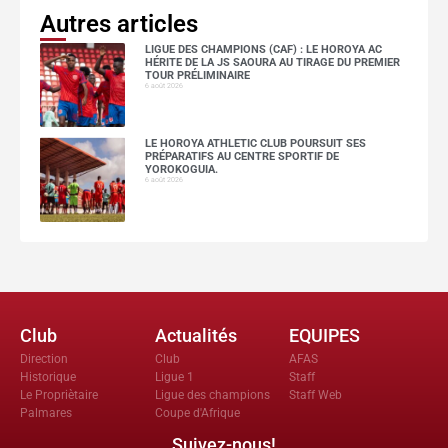
Autres articles
LIGUE DES CHAMPIONS (CAF) : LE HOROYA AC
HÉRITE DE LA JS SAOURA AU TIRAGE DU PREMIER
TOUR PRÉLIMINAIRE
6 août 2026
LE HOROYA ATHLETIC CLUB POURSUIT SES
PRÉPARATIFS AU CENTRE SPORTIF DE
YOROKOGUIA.
6 août 2026
Club
Actualités
EQUIPES
Direction
Club
AFAS
Historique
Ligue 1
Staff
Le Propriètaire
Ligue des champions
Staff Web
Palmares
Coupe d'Afrique
Suivez-nous!