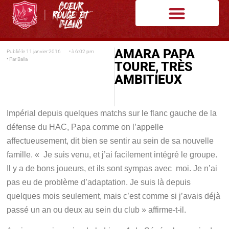
AMARA PAPA
Publié le
11 janvier 2016
• à
6:02 pm
• Par
Balla
TOURE, TRÈS
AMBITIEUX
Impérial depuis quelques matchs sur le flanc gauche de la
défense du HAC, Papa comme on l’appelle
affectueusement, dit bien se sentir au sein de sa nouvelle
famille.
« Je suis venu, et j’ai facilement intégré le groupe.
Il y a de bons joueurs, et ils sont sympas avec moi. Je n’ai
pas eu de problème d’adaptation. Je suis là depuis
quelques mois seulement, mais c’est comme si j’avais déjà
passé un an ou deux au sein du club »
affirme-t-il.