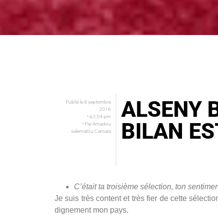
ALSENY 
Publié le
8 septembre
2016
• à
2:04 pm
BILAN ES
• Par
Amadou
salematou Camara
C’était ta troisième sélection, ton sentimen
Je suis très content et très fier de cette sélect
dignement mon pays.