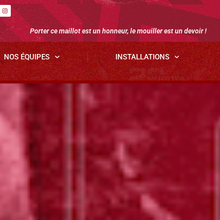
Porter ce maillot est un honneur, le mouiller est un devoir !
NOS ÉQUIPES
INSTALLATIONS