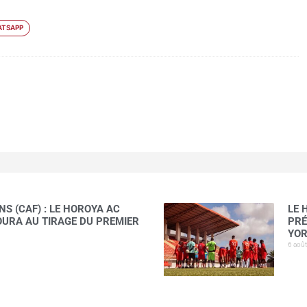
TSAPP
S (CAF) : LE HOROYA AC
LE 
AOURA AU TIRAGE DU PREMIER
PRÉ
YOR
6 aoû