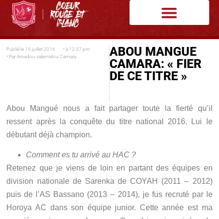
ABOU MANGUE
Publié le
19 juillet 2016
• à
12:37 pm
• Par
Amadou salematou Camara
CAMARA: « FIER
DE CE TITRE »
Abou Mangué nous a fait partager toute la fierté qu’il
ressent après la conquête du titre national 2016. Lui le
débutant déjà champion.
Comment es tu arrivé au HAC ?
Retenez que je viens de loin en partant des équipes en
division nationale de Sarenka de COYAH (2011 – 2012)
puis de l’AS Bassano (2013 – 2014), je fus recruté par le
Horoya AC dans son équipe junior. Cette année est ma