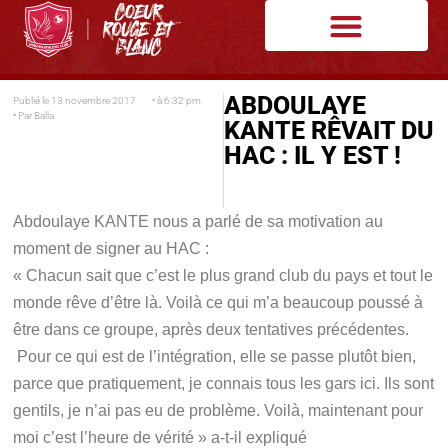
ABDOULAYE
Publié le
13 novembre 2017
• à
6:32 pm
• Par
Balla
KANTE RÊVAIT DU
HAC : IL Y EST !
Abdoulaye KANTE nous a parlé de sa motivation au
moment de signer au HAC :
« Chacun sait que c’est le plus grand club du pays et tout le
monde rêve d’être là. Voilà ce qui m’a beaucoup poussé à
être dans ce groupe, après deux tentatives précédentes.
Pour ce qui est de l’intégration, elle se passe plutôt bien,
parce que pratiquement, je connais tous les gars ici. Ils sont
gentils, je n’ai pas eu de problème. Voilà, maintenant pour
moi c’est l’heure de vérité » a-t-il expliqué