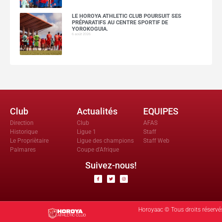
LE HOROYA ATHLETIC CLUB POURSUIT SES
PRÉPARATIFS AU CENTRE SPORTIF DE
YOROKOGUIA.
6 août 2026
Club
Actualités
EQUIPES
Direction
Club
AFAS
Historique
Ligue 1
Staff
Le Propriètaire
Ligue des champions
Staff Web
Palmares
Coupe d'Afrique
Suivez-nous!
Horoyaac © Tous droits réservé