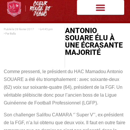
ANTONIO
Publié le
28 février 2017
• à
4:45 pm
• Par
Balla
SOUARE ÉLU À
UNE ÉCRASANTE
MAJORITÉ
Comme pressenti, le président du HAC Mamadou Antonio
SOUARE a été élu triomphalement : avec soixante-deux
(62) voix sur soixante-quatre (64), président de la FGF. Un
véritable plébiscite donc pour l’ancien boss de la Ligue
Guinéenne de Football Professionnel (LGFP).
Son challenger Salifou CAMARA ‘’ Super V’’, ex-président
de la FGF, n’a lui obtenu que deux voix. Il faut en outre faire