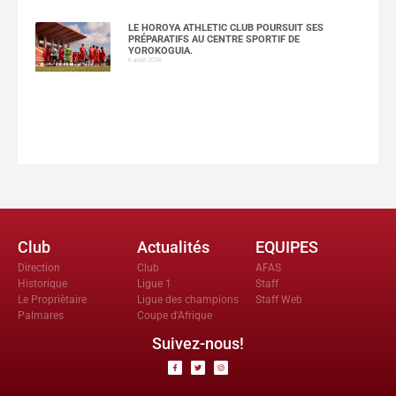
LE HOROYA ATHLETIC CLUB POURSUIT SES
PRÉPARATIFS AU CENTRE SPORTIF DE
YOROKOGUIA.
6 août 2026
Club
Actualités
EQUIPES
Direction
Club
AFAS
Historique
Ligue 1
Staff
Le Propriètaire
Ligue des champions
Staff Web
Palmares
Coupe d'Afrique
Suivez-nous!