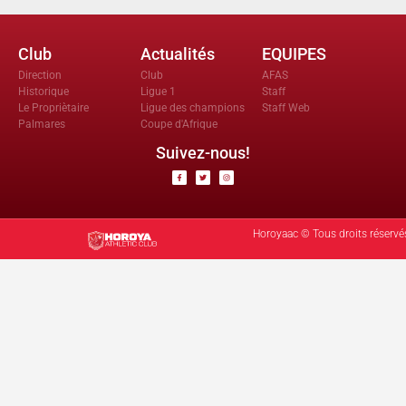
Club
Actualités
EQUIPES
Direction
Club
AFAS
Historique
Ligue 1
Staff
Le Propriètaire
Ligue des champions
Staff Web
Palmares
Coupe d'Afrique
Suivez-nous!
Horoyaac © Tous droits réservé