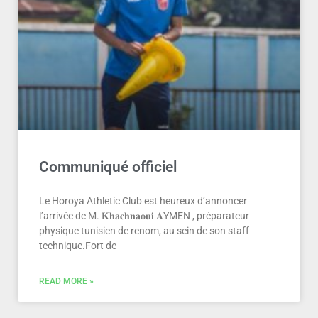
Communiqué officiel
Le Horoya Athletic Club est heureux d’annoncer
l’arrivée de M. 𝐊𝐡𝐚𝐜𝐡𝐧𝐚𝐨𝐮𝐢 𝐀YMEN , préparateur
physique tunisien de renom, au sein de son staff
technique.Fort de
READ MORE »