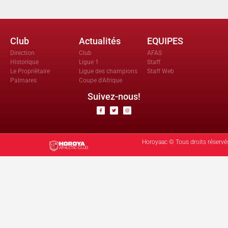
Club
Actualités
EQUIPES
Direction
Club
AFAS
Historique
Ligue 1
Staff
Le Propriètaire
Ligue des champions
Staff Web
Palmares
Coupe d'Afrique
Suivez-nous!
Horoyaac © Tous droits réservé