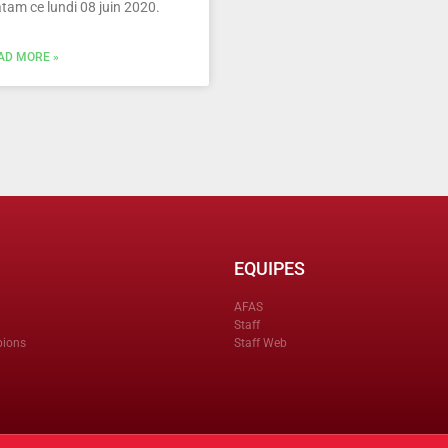
tam ce lundi 08 juin 2020.
AD MORE »
EQUIPES
AFAS
Staff
pions
Staff Web