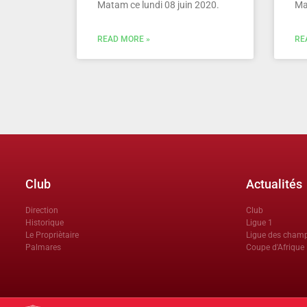
Matam ce lundi 08 juin 2020.
Ma
READ MORE »
RE
Club
Actualités
Direction
Club
Historique
Ligue 1
Le Propriètaire
Ligue des cham
Palmares
Coupe d'Afrique